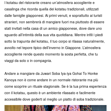
I kotatsu del ristorante creano un’atmosfera accogliente e
casalinga che ricorda quella dei kotatsu tradizionali, utilizzati
dalle famiglie giapponesi. Ai primi venuti, e soprattutto ai turisti
stranieri, non sembrerà di mangiare fuori ma piuttosto di essere
stati invitati nella casa di un amico giapponese, dove dare uno
sguardo all’intimità della sua vita quotidiana. Mentre infili i piedi
sotto la trapunta del kotatsu, il tuo corpo si rilassa naturalmente,
avvolto nel tepore tipico dell’inverno in Giappone. L’atmosfera
accogliente rende questo momento la sosta perfetta, che tu
viaggi da solo o in compagnia.
Andare a mangiare da Juwari Soba Iya-iya Gohai To Honke
Kanoya non è come andare in un normale ristorante ma più
come scoprire un rituale stagionale. Se è la tua prima esperienza
con il kotatsu, questo è un ambiente rilassato e facilmente
accessibile dove goderti al meglio un piatto di soba tradizionale.