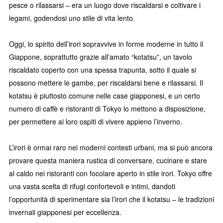
pesce o rilassarsi – era un luogo dove riscaldarsi e coltivare i
legami, godendosi uno stile di vita lento.
Oggi, lo spirito dell’irori sopravvive in forme moderne in tutto il
Giappone, soprattutto grazie all’amato “kotatsu”, un tavolo
riscaldato coperto con una spessa trapunta, sotto il quale si
possono mettere le gambe, per riscaldarsi bene e rilassarsi. Il
kotatsu è piuttosto comune nelle case giapponesi, e un certo
numero di caffè e ristoranti di Tokyo lo mettono a disposizione,
per permettere ai loro ospiti di vivere appieno l’inverno.
L’irori è ormai raro nei moderni contesti urbani, ma si può ancora
provare questa maniera rustica di conversare, cucinare e stare
al caldo nei ristoranti con focolare aperto in stile irori. Tokyo offre
una vasta scelta di rifugi confortevoli e intimi, dandoti
l’opportunità di sperimentare sia l’irori che il kotatsu – le tradizioni
invernali giapponesi per eccellenza.