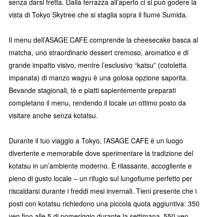
senza darsi fretta. Dalla terrazza all’aperto ci si può godere la
vista di Tokyo Skytree che si staglia sopra il fiume Sumida.
Il menu dell’ASAGE CAFE comprende la cheesecake basca al
matcha, uno straordinario dessert cremoso, aromatico e di
grande impatto visivo, mentre l’esclusivo “katsu” (cotoletta
impanata) di manzo wagyu è una golosa opzione saporita.
Bevande stagionali, tè e piatti sapientemente preparati
completano il menu, rendendo il locale un ottimo posto da
visitare anche senza kotatsu.
Durante il tuo viaggio a Tokyo, l’ASAGE CAFE è un luogo
divertente e memorabile dove sperimentare la tradizione del
kotatsu in un’ambiente moderno. È rilassante, accogliente e
pieno di gusto locale – un rifugio sul lungofiume perfetto per
riscaldarsi durante i freddi mesi invernali. Tieni presente che i
posti con kotatsu richiedono una piccola quota aggiuntiva: 350
yen fino alle 5 di pomeriggio durante la settimana, 550 yen