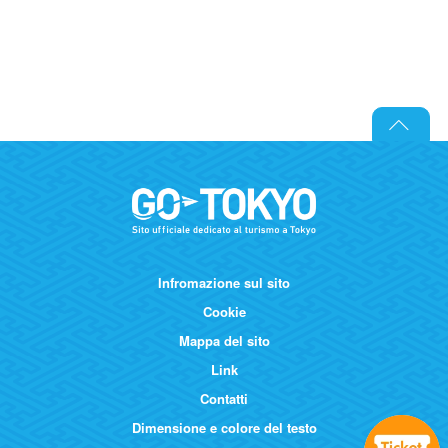
Infromazione sul sito
Cookie
Mappa del sito
Link
Contatti
Dimensione e colore del testo