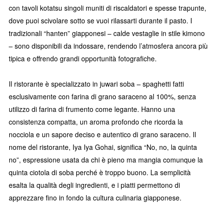
con tavoli kotatsu singoli muniti di riscaldatori e spesse trapunte,
dove puoi scivolare sotto se vuoi rilassarti durante il pasto. I
tradizionali “hanten” giapponesi – calde vestaglie in stile kimono
– sono disponibili da indossare, rendendo l’atmosfera ancora più
tipica e offrendo grandi opportunità fotografiche.
Il ristorante è specializzato in juwari soba – spaghetti fatti
esclusivamente con farina di grano saraceno al 100%, senza
utilizzo di farina di frumento come legante. Hanno una
consistenza compatta, un aroma profondo che ricorda la
nocciola e un sapore deciso e autentico di grano saraceno. Il
nome del ristorante, Iya Iya Gohai, significa “No, no, la quinta
no”, espressione usata da chi è pieno ma mangia comunque la
quinta ciotola di soba perché è troppo buono. La semplicità
esalta la qualità degli ingredienti, e i piatti permettono di
apprezzare fino in fondo la cultura culinaria giapponese.