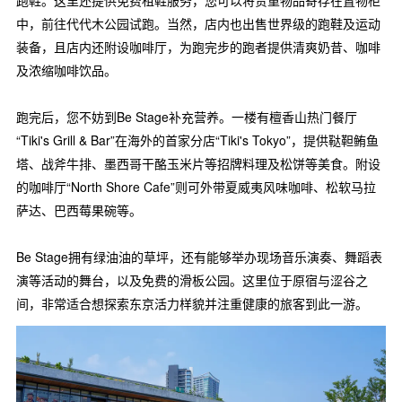
跑鞋。这里还提供免费租鞋服务，您可以将贵重物品寄存在置物柜
中，前往代代木公园试跑。当然，店内也出售世界级的跑鞋及运动
装备，且店内还附设咖啡厅，为跑完步的跑者提供清爽奶昔、咖啡
及浓缩咖啡饮品。
跑完后，您不妨到Be Stage补充营养。一楼有檀香山热门餐厅
“Tiki's Grill & Bar”在海外的首家分店“Tiki's Tokyo”，提供鞑靼鲔鱼
塔、战斧牛排、墨西哥干酪玉米片等招牌料理及松饼等美食。附设
的咖啡厅“North Shore Cafe”则可外带夏威夷风味咖啡、松软马拉
萨达、巴西莓果碗等。
Be Stage拥有绿油油的草坪，还有能够举办现场音乐演奏、舞蹈表
演等活动的舞台，以及免费的滑板公园。这里位于原宿与涩谷之
间，非常适合想探索东京活力样貌并注重健康的旅客到此一游。