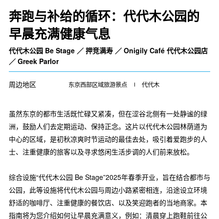
奔跑与补给的循环：代代木公园的
早晨充满健康气息
代代木公园 Be Stage ／ 押竞满寿 ／ Onigily Café 代代木公园店
／ Greek Parlor
周边地区
东京西部区域旅游景点
代代木
虽然东京的都市生活既忙碌又紧凑，但在涩谷北侧有一处静谧的绿
洲，鼓励人们去定期运动、保持正念。这片以代代木公园林荫道为
中心的区域，是初秋凉爽时节运动的最佳去处，吸引着爱跑步的人
士、注重健康的旅客以及寻求悠闲生活步调的人们前来放松。
综合设施“代代木公园 Be Stage”2025年春季开业，旨在结合都市与
公园，此等设施将代代木公园与周边小路紧密相连，沿途设立环境
舒适的咖啡厅、注重健康的餐饮店、以及笑迎跑者的当地商家。本
指南将为您介绍如何让早晨充满意义，例如：清晨穿上跑鞋前往公