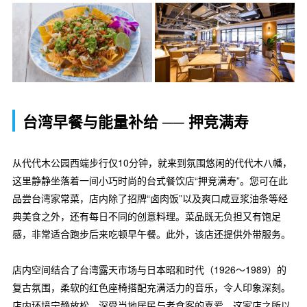
台湾早餐与能量补给 ── 押竞满寿
从代代木公园西端步行仅10分钟，就来到氛围悠闲的代代木八幡，
这里静静坐落着一间小巧时尚的台式餐饮店“押竞满寿”。您可在此
品尝台湾家常菜，店内除了招牌“卤肉饭”以及爽口咸豆浆油条等经
典美食之外，还有每日不同的创意料理。菜品既无负担又有饱足
感，非常适合跑步后来吃顿早午餐。此外，该店还提供外带服务。
店内空间结合了台湾露天市场与日本昭和时代（1926～1989）的
复古氛围，柔软的红色座椅搭配充满活力的音乐，令人印象深刻。
店内环境宁静放松，深受当地居民与老食客的喜爱。这家店之所以