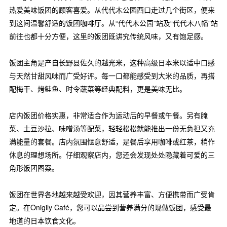
热爱美味饭团的顾客喜爱。从代代木公园西口走过几个街区，便来
到这间温馨舒适的饭团咖啡厅。从“代代木公园”站及“代代木八幡”站
前往也都十分方便，这里的饭团既讲究传统风味，又有饱足感。
饭团主角是产自长野县佐久的越光米，这种高级日本米以适中口感
与天然甘甜风味而广受好评。每一口都能感受到大米的品质，再搭
配梅干、烤鲑鱼、时令蔬菜等经典配料，更是美味无比。
店内饭团价格实惠，非常适合作为运动后的早餐或午餐。另有腌
菜、土豆沙拉、味噌汤等配菜，轻轻松松就能推出一份无负担又充
满能量的套餐。店内氛围惬意舒适，是餐后享用咖啡或红茶，稍作
休息的理想场所。仔细观察店内，您还会发现处处隐藏着可爱的三
角形饭团图案。
饭团在世界各地越来越受欢迎，因其营养丰富、方便携带而广受肯
定。在Onigily Café，您可以品尝到营养满分的现做饭团，感受最
地道的日本饮食文化。