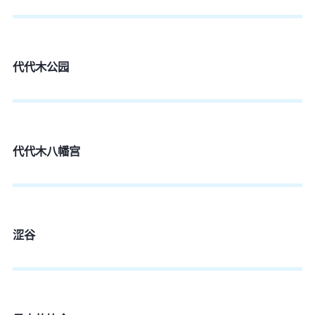
代代木公园
代代木八幡宫
涩谷