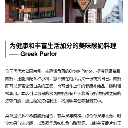
为健康和丰富生活加分的美味酸奶料理
── Greek Parlor
位于代代木公园南侧一处静谧角落的Greek Parlor，提供健康希腊
酸奶，还能搭配各种小料，您不妨在跑步后买一份犒赏自己。酸奶
既可以是富含蛋白质的正餐，也可当作上午的健康补给品，随时轻
松享用。本店引以为傲的水切酸奶拥有介于慕斯与奶油奶酪之间的
浓郁口感，通过独家浓缩制法，将风味与营养凝聚其中。
菜单提供多种希腊酸奶组合，有苹果与肉桂、综合莓果与香蕉、时
令水果与生火腿，以及豪华风味鲑鱼与酪梨等。自制谷麦脆片纯正