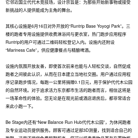
它邻近国立代代木竞技场，设计宗旨是：为那些开始新事物或接受
新挑战的人提供能成为主角的舞台。
其核心设施是6月16日对外开放的“Runtrip Base Yoyogi Park”。三
楼的跑者专用设施提供收费淋浴间与更衣室，热门跑步应用程序
Runtrip的用户可通过二维码轻松登记入内。设施内还附设
“Mariness Cafe”，供应健康餐点与精酿啤酒。
设施内氛围开放友善，即使首次前来也能与人轻松交谈，自然促成
跑者之间彼此认识，从而在日本建立当地社交圈。用户通过应用程
序记录跑步情况，每跑一公里将捐赠0.1日元，用于保护代代木公园
的自然环境。对于追求活力东京都市生活的跑者而言，相信这将是
一场革命性的体验。您无论是在观光前或酒店退房后，都非常适合
来此小跑一下。
Be Stage内还有“New Balance Run Hub代代木公园”，为休闲跑者
及专业运动员提供服务。顾客可通过足部3D测量，找到适合自己的