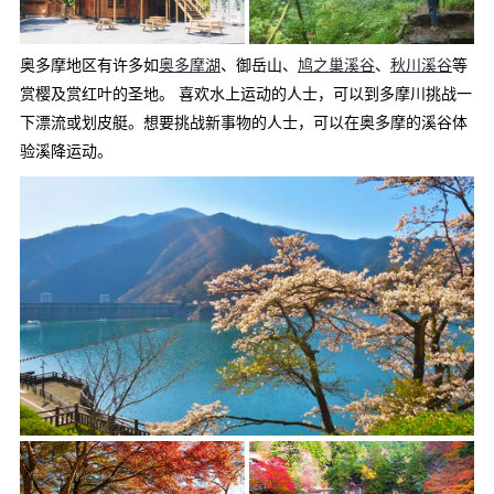
奥多摩地区有许多如
奥多摩湖
、御岳山、
鸠之巢溪谷
、
秋川溪谷
等
赏樱及赏红叶的圣地。 喜欢水上运动的人士，可以到多摩川挑战一
下漂流或划皮艇。想要挑战新事物的人士，可以在奥多摩的溪谷体
验溪降运动。