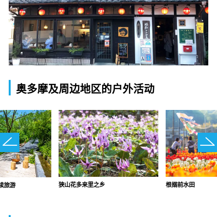
奥多摩及周边地区的户外活动
狭山花多来里之乡
根搦前水田
续旅游