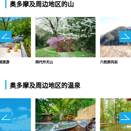
奥多摩及周边地区的山
网代弁天山
六枚屏风岩
续旅游
奥多摩及周边地区的温泉