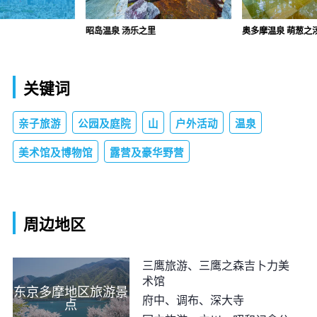
昭岛温泉 汤乐之里
奥多摩温泉 萌葱之
关键词
亲子旅游
公园及庭院
山
户外活动
温泉
美术馆及博物馆
露营及豪华野营
周边地区
三鹰旅游、三鹰之森吉卜力美
术馆
东京多摩地区旅游景
府中、调布、深大寺
点