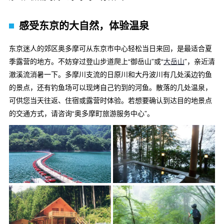
感受东京的大自然，体验温泉
东京迷人的郊区奥多摩可从东京市中心轻松当日来回，是最适合夏
季露营的地方。不妨穿过登山步道爬上“御岳山”或“
大岳山
”，亲近清
澈溪流消暑一下。多摩川支流的日原川和大丹波川有几处溪边钓鱼
的景点，还有钓鱼场可以现烤自己钓到的河鱼。散落的几处温泉，
可供您当天往返、住宿或露营时体验。若想要确认到达目的地景点
的交通方式，请咨询“奥多摩町旅游服务中心”。