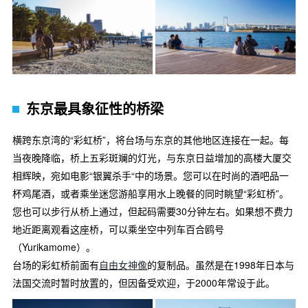
东京最具象征性的桥梁
横跨东京湾的“彩虹桥”，将台场与东京的其他地区连接在一起。每
当夜晚降临，桥上五彩斑斓的灯光，与东京日益增加的高楼大厦交
相辉映，宛如电影“银翼杀手“中的场景。您可以在时尚的酒吧品一
杯鸡尾酒，或者乘坐迷您游船享用水上晚餐的同时眺望“彩虹桥”。
您也可以步行从桥上通过，但起码需要30分钟左右。如果想不费力
地近距离观看这座桥，可以乘坐空中列车百合鸥号
（Yurikamome）。
台场的彩虹桥前面有
自由女神像
的复制品。虽然是在1998年日本与
法国交流时暂时放置的，但因备受欢迎，于2000年常设于此。