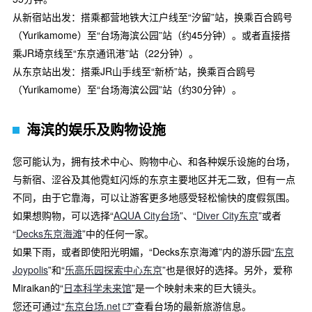
从新宿站出发：搭乘都营地铁大江户线至“汐留”站，换乘百合鸥号
（Yurikamome）至“台场海滨公园”站（约45分钟）。或者直接搭
乘JR埼京线至“东京通讯港”站（22分钟）。
从东京站出发：搭乘JR山手线至“新桥”站，换乘百合鸥号
（Yurikamome）至“台场海滨公园”站（约30分钟）。
海滨的娱乐及购物设施
您可能认为，拥有技术中心、购物中心、和各种娱乐设施的台场，
与新宿、涩谷及其他霓虹闪烁的东京主要地区并无二致，但有一点
不同，由于它靠海，可以让游客更多地感受轻松愉快的度假氛围。
如果想购物，可以选择“
AQUA City台场
”、“
Diver City东京
”或者
“
Decks东京海滩
”中的任何一家。
如果下雨，或者即使阳光明媚，“Decks东京海滩”内的游乐园“
东京
Joypolis
”和“
乐高乐园探索中心东京
”也是很好的选择。另外，爱称
Miraikan的“
日本科学未来馆
”是一个映射未来的巨大镜头。
您还可通过“
东京台场.net
”查看台场的最新旅游信息。