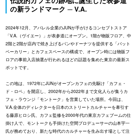
伝説的カフェの跡地に誕生した表参道
の新ランドマーク ─ V.A.
2024年12月、アパレル企業のJUNが手がけるコンセプトストア
「V.A.（ヴイエー）」が表参道にオープン。1階が物販フロア、中
2階と2階が店内で焼き上げるパンやドーナツを提供する「バット
ベーカリー」とカフェスペースの構成で、オープン時には物販フ
ロアの事前入店抽選が行われるほどの話題を集めた東京の最新ス
ポットです。
この地は、1972年にJUNがオープンカフェの先駆け「カフェ・
ド・ロペ」を開店し、2002年から2022年まで文化人らが集うカ
フェ・ラウンジ「モントーク」を営業していた場所。今回は、
V.A.全体のディレクターを日本のストリートカルチャーを牽引す
る藤原ヒロシ氏、カフェ監修を2000年代の東京カフェブームの仕
掛け人で、モントークも手掛けた空間プロデューサーの山本宇一
氏が務めており、新たな時代のカルチャーを生み出す場として注