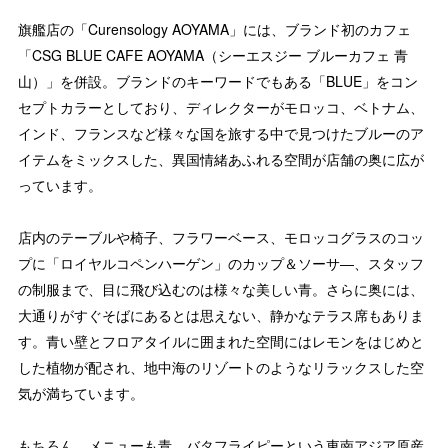
旗艦店の「Curensology AOYAMA」には、ブランド初のカフェ
「CSG BLUE CAFE AOYAMA（シーエスジー ブルーカフェ 青
山）」を併設。ブランドのキーワードでもある「BLUE」をコン
セプトカラーとしており、ディレクターがモロッコ、ベトナム、
インド、フランスなど様々な国を旅する中で見つけたブルーのア
イテムをミックスした、異国情緒あふれる空間が店舗の奥に広が
っています。
店内のテーブルや椅子、フラワーベース、モロッコグラスのコッ
プに「ロイヤルコペンハーゲン」のカップ＆ソーサ―、スタッフ
の制服まで、目に飛び込むのは様々な美しい青。さらに奥には、
大通りがすぐそばにあるとは思えない、静かなテラス席もありま
す。青い壁とフロアタイルに囲まれた空間にはレモンをはじめと
した植物が配され、地中海のリゾートのようなリラックスした空
気が満ちています。
もちろん、メニューも青。バタフライピーという東南アジア原産