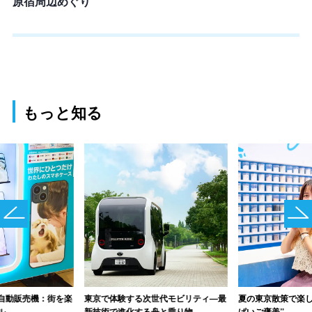
原宿周辺めぐり
もっと知る
自動販売機：街を楽
東京で体験する次世代モビリティ―最
夏の東京散策で楽し
ル
新技術で進化する舟と乗り物
ぱいご褒美”