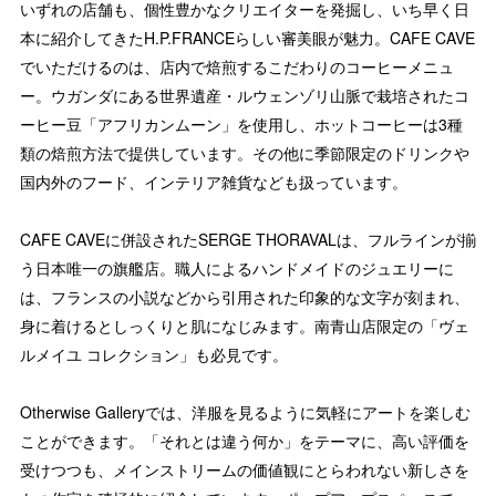
いずれの店舗も、個性豊かなクリエイターを発掘し、いち早く日
本に紹介してきたH.P.FRANCEらしい審美眼が魅力。CAFE CAVE
でいただけるのは、店内で焙煎するこだわりのコーヒーメニュ
ー。ウガンダにある世界遺産・ルウェンゾリ山脈で栽培されたコ
ーヒー豆「アフリカンムーン」を使用し、ホットコーヒーは3種
類の焙煎方法で提供しています。その他に季節限定のドリンクや
国内外のフード、インテリア雑貨なども扱っています。
CAFE CAVEに併設されたSERGE THORAVALは、フルラインが揃
う日本唯一の旗艦店。職人によるハンドメイドのジュエリーに
は、フランスの小説などから引用された印象的な文字が刻まれ、
身に着けるとしっくりと肌になじみます。南青山店限定の「ヴェ
ルメイユ コレクション」も必見です。
Otherwise Galleryでは、洋服を見るように気軽にアートを楽しむ
ことができます。「それとは違う何か」をテーマに、高い評価を
受けつつも、メインストリームの価値観にとらわれない新しさを