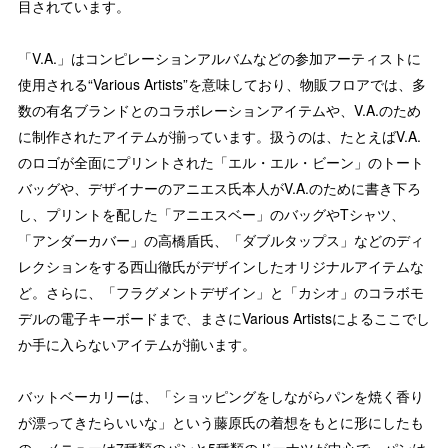
目されています。
「V.A.」はコンピレーションアルバムなどの参加アーティストに
使用される“Various Artists”を意味しており、物販フロアでは、多
数の有名ブランドとのコラボレーションアイテムや、V.A.のため
に制作されたアイテムが揃っています。扱うのは、たとえばV.A.
のロゴが全面にプリントされた「エル・エル・ビーン」のトート
バッグや、デザイナーのアニエス氏本人がV.A.のために書き下ろ
し、プリントを配した「アニエスベー」のバッグやTシャツ、
「アンダーカバー」の高橋盾氏、「ダブルタップス」などのディ
レクションをする西山徹氏がデザインしたオリジナルアイテムな
ど。さらに、「フラグメントデザイン」と「カシオ」のコラボモ
デルの電子キーボードまで、まさにVarious Artistsによるここでし
か手に入らないアイテムが揃います。
バットベーカリーは、「ショッピングをしながらパンを焼く香り
が漂ってきたらいいな」という藤原氏の着想をもとに形にしたも
の。メニューは7種類のパンと5種類のドーナツが中心で、パンは