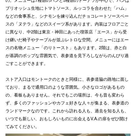
ブリオッシュ生地にトマトソース、ルッコラを合わせた「ハム」
などの食事系と、シナモンを練り込んだチョコレートソースベー
スの「ヌテラ」などのスイーツ系があります。内装はフロアごと
に異なり、中2階は東京・神田にあった喫茶店「エース」から受
け継いだ椅子やテーブルが並ぶレトロな空間。メニューにはエー
スの名物メニュー「のりトースト」もあります。2階は、赤と白
が基調のポップな雰囲気で、表参道を見下ろしながらのんびり過
ごすことができます。
ストア入口はモントークのときと同様に、表参道脇の路地に面し
ており、まるで通用口のような雰囲気。小さなロゴがあるもの
の、看板もありません。それでもこの場所は、今も昔も変わら
ず、多くのファッションやカフェ好きな人々が集まる、表参道の
ランドマークなのです。これから訪れる人も、過去を知る人も、
いつでも新しい、おもしろいものに出会えるV.A.の扉をぜひ開け
てみてください。