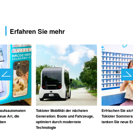
Erfahren Sie mehr
kaufsautomaten
Tokioter Mobilität der nächsten
Erfrischen Sie sic
eue Art, die
Generation: Boote und Fahrzeuge,
Tokioter Sommersp
eben
optimiert durch modernste
tanken Sie neue E
Technologie