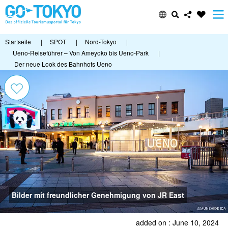
Startseite
|
SPOT
|
Nord-Tokyo
|
Ueno-Reiseführer – Von Ameyoko bis Ueno-Park
|
Der neue Look des Bahnhofs Ueno
Bilder mit freundlicher Genehmigung von JR East
added on : June 10, 2024