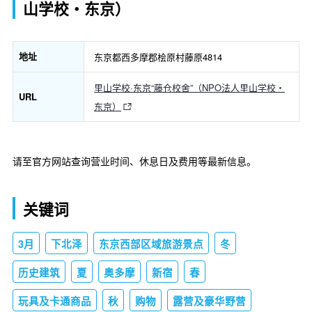
山学校‧东京）
地址
东京都西多摩郡桧原村藤原4814
里山学校·东京“藤仓校舍”（NPO法人里山学校‧
URL
东京）
请至官方网站查询营业时间、休息日及费用等最新信息。
关键词
3月
下北泽
东京西部区域旅游景点
冬
历史建筑
夏
奥多摩
新宿
春
玩具及卡通商品
秋
购物
露营及豪华野营