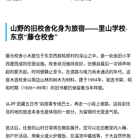
山野的旧校舍化身为旅宿——里山学校·
东京“藤仓校舍”
藤仓校舍小木屋位于东京西部桧原村的深山之中，是一处由旧小学
改建而成的住宿设施。校舍状况维持良好，彷佛自最后一次钟声响
起的那天起，时间便静止至今。在道路与电力尚未通达的年代，这
座木造校舍以周边山林的树木为材料，建于1954年，就连书架、昭
和时期（1926～89年）的旧书都仍保留着当年样貌。
从JR“武藏五日市”站搭乘专线巴士，再走一小段上坡路，这段前往
目的地的旅途本身也是体验的一部分，为留宿时光营造气氛。
抵达后，往昔的山村日常将在眼前展开。您可以在旧教室内入睡、
到户外活动、用柴火或火炉做饭、在溪流中嬉戏等，于大自然怀抱