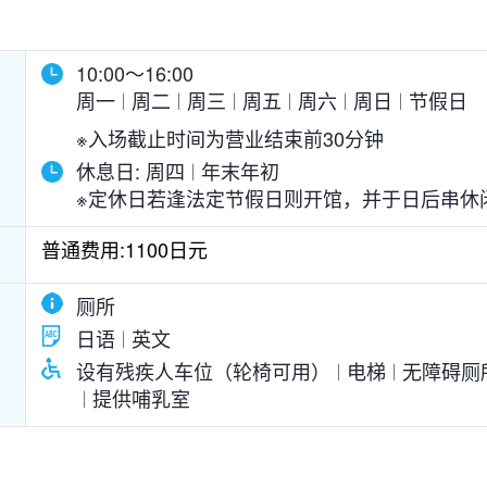
10:00～16:00
周一
周二
周三
周五
周六
周日
节假日
※入场截止时间为营业结束前30分钟
休息日:
周四
年末年初
※定休日若逢法定节假日则开馆，并于日后串休
普通费用:1100日元
厕所
日语
英文
设有残疾人车位（轮椅可用）
电梯
无障碍厕
提供哺乳室