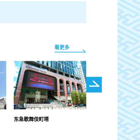
看更多
东急歌舞伎町塔
东京之春：走访再造
全新的学习体验