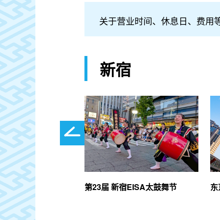
关于营业时间、休息日、费用
新宿
n（新女性）
第23届 新宿EISA太鼓舞节
东