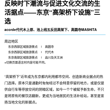
反映时下潮流与促进文化交流的生
活据点——东京“高架桥下设施”三
选
acorde代代木上原、池上线五反田高架下、高圆寺MASHITA
周边地区
东京西部区域旅游景点
高圆寺
东京西部区域旅游景点
代代木
东京南部区域旅游景点
品川及天王洲
※切换页面语言时内容可能不同。
“高架桥下”近年成为东京都内利用都市空间、创造新商业据点的热
门选择。原本只是通勤时匆匆经过不会特意停留的地方，或是仅提
供自行车等停放空间的阴暗区域，如今一个个被赋予新生命，不只
是将原有的餐饮店翻新，更成为当地居民的生活补给站，甚至是宣
扬当地文化的新据点。