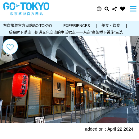
东京旅游官方网站GO TOKYO
|
EXPERIENCES
|
美食・饮食
|
反映时下潮流与促进文化交流的生活据点——东京“高架桥下设施”三选
added on : April 22 2024