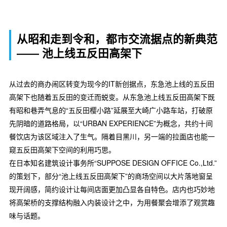
从昭和走到令和，都市交流据点的新典范
―― 池上线五反田高架下
从过去的商办闹区转变为现今的IT新创据点，东急池上线的五反田
高架下也随着五反田的变迁而蜕变。从东急池上线五反田高架下既
有昭和巷弄气息的“五反田樱小路”延展至大崎广小路车站，打破原
先阴暗的道路格局，以“URBAN EXPERIENCE”为概念，共约十间
餐饮店为该区域注入了生气。隔着目黑川，另一端的拉面店也能一
窥五反田高架下空间的利用巧思。
在日本知名建筑设计事务所“SUPPOSE DESIGN OFFICE Co.,Ltd.”
的策划下，部分“池上线五反田高架下”的商场空间以大片落地窗呈
现开阔感，简约设计让每间店面更加凸显各自特色。店内也巧妙地
将高架桥的支撑结构融入内装设计之中，为用餐聚会增添了观赏趣
味与话题。