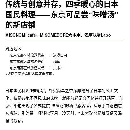
传统与创意并存，四季暖心的日本
国民料理——东京可品尝“味噌汤”
的新店铺
MISONOMI café、MISOMEBORE六本木、浅草味噌Labo
周边地区
东京东部区域旅游景点
清澄白河
东京东部区域旅游景点
浅草
东京南部区域旅游景点
六本木
※切换页面语言时内容可能不同。
日本国民料理“味噌汤”，朴实简单之中深厚蕴含了日本的风土文
化，仅是各地不同风味的味噌，就能勾起无穷回忆并打开话匣。东
京近年也出现了各式提供“味噌汤”的新型态店铺，从亲手冲泡创意
味噌球，到外带一杯轻松享用，冷天时，“味噌汤”总是最简便又温
暖的慰藉。