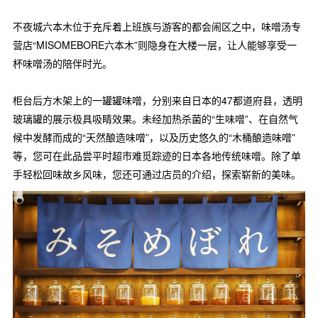
不夜城六本木位于充斥着上班族与游客的都会闹区之中，味噌汤专
营店“MISOMEBORE六本木”则隐身在大楼一层，让人能够享受一
杯味噌汤的陪伴时光。
柜台后方木架上的一罐罐味噌，分别来自日本的47都道府县，透明
玻璃罐的展示极具吸睛效果。未经加热杀菌的“生味噌”、在自然气
候中发酵而成的“天然酿造味噌”，以及历史悠久的“木桶酿造味噌”
等，您可在此品尝平时超市难觅踪迹的日本各地传统味噌。除了单
手轻松回味故乡风味，您还可通过店员的介绍，探索崭新的美味。