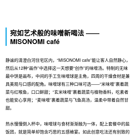
宛如艺术般的味噌新喝法 ――
MISONOMI café
静谧的清澄白河住宅区内，“MISONOMI cafe”能让客人自然静心，
然后从12种“画作”中选择这一天想要“创作”的味噌汤。特制的无味
最中饼是画布，中间的手工生味噌球是主角，四周的干燥食材是兼
具美观与口感的配角。味噌球有三种口味可选——“米味噌”裹着蔬
菜与红喉鱼，口口鲜甜；“玄米味噌”裹着蔬菜与植物香料，吃素者
也能安心享用；“麦味噌”裹着蔬菜与飞鱼高汤，温柔中带着自然甘
甜。
热水慢慢倒入杯中，味噌球与食材渐渐融为一体，配上套餐中的盐
饭团，就是简单却饱含巧思的五感飨宴。如此创意吃法还有别致的