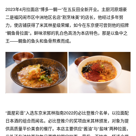
2023年4月拉面店“博多一鲷一”在五反田全新开业。主厨河原畑豪
二是福冈闹市区中洲地区名店“割烹味美”的店长，他经过多年努
力，使店铺获得了米其林星级荣耀，如今在东京便可尝到他的招牌
“鲷鱼骨拉面“。鲜味浓郁的乳白色高汤为本店特色，那是以鱼中之
王——鲷鱼的鱼头和鱼骨熬煮而成。
“面屋彩音”入选东京米其林指南2022的必比登推介名单，以拉面配
日本酒的组合而闻名。必比登推介的奖项由米其林颁发，对象为提
供高质量平价美食的餐厅。本店主要供应“酱油”与“盐味”两种拉面，