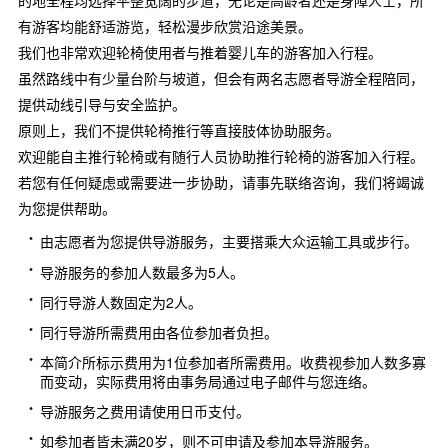
的地全程均选择平整宽阔的步道，无论是高龄者还是身障人士，所
有游客均能舒适游览，轻松漫步欣赏沿途美景。
我们也非常欢迎轮椅使用者与推着婴儿车的游客加入行程。
虽然路线中有少量台阶与坡道，但会有两名志愿者导游全程陪同，
提供动线引导与安全监护。
原则上，我们不提供轮椅推行等直接肢体协助服务。
欢迎能自主推行轮椅或有随行人员协助推行轮椅的游客加入行程。
若您有任何疑虑或需要进一步协助，请事先联络咨询，我们将竭诚
为您提供帮助。
由志愿者为您提供导游服务，主要搭乘大众运输工具或步行。
导游服务的参加人数最多为5人。
同行导游人数固定为2人。
同行导游所需费用由各位参加者负担。
本简介所标示费用为1位参加者所需费用。收费视参加人数多寡
而变动，实际费用将由事务局通过电子邮件与您连络。
导游服务之费用请使用日币支付。
如参加者皆未满20岁，则不可申请及参加本导游服务。