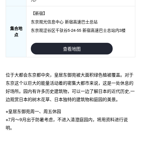
【新宿】
东京观光信息中心 新宿高速巴士总站
集合地
东京观涩谷区千驮谷5-24-55 新宿高速巴士总站内3楼
点
查看地图
位于大都会东京都中央，皇居东御苑被大面积绿色植被覆盖。对于
东京这个以巨大的能量活动着的密集大都市来说，这是一处休息的
好场所。园内有许多历史建筑物，可以一边了解日本的近代历史,一
边观赏日本的树木花草、日本独特的建筑物和庭园的美景。
※皇居东御苑周一、周五休园
※7月～9月出于防暑考虑，不进入清澄庭园内，将用资料进行说
明。