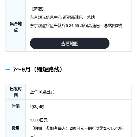
【新宿】
东京观光信息中心 新宿高速巴士总站
集合地
东京观涩谷区千驮谷5-24-55 新宿高速巴士总站内3楼
点
查看地图
7～9月（缩短路线）
出发时
上午10点出发
间
时间
约2小时
1,300日元
费用
（明细 参加者每人：260日元＋同行导游2人1,040日
元）