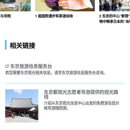
道与寺院
1 庭园院漫步和茶道体验
2 东京的中心“新
物中畅享日本的“当
相关链接
东京旅游信息服务台
若您需要东京观光相关信息，请至东京旅游信息服务台咨询。
东京都观光志愿者导游提供的观光路
线
介绍从东京观光信息中心出发的免费游及低价
格导游随团游。