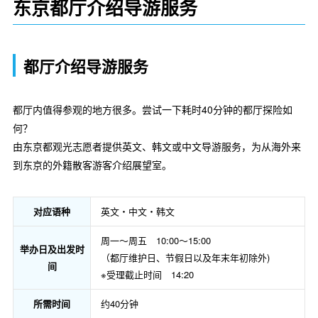
东京都厅介绍导游服务
都厅介绍导游服务
都厅内值得参观的地方很多。尝试一下耗时40分钟的都厅探险如
何？
由东京都观光志愿者提供英文、韩文或中文导游服务，为从海外来
到东京的外籍散客游客介绍展望室。
对应语种
英文・中文・韩文
周一～周五 10:00～15:00
举办日及出发时
（都厅维护日、节假日以及年末年初除外)
间
※受理截止时间 14:20
所需时间
约40分钟