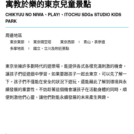
寓教於樂的東京兒童景點
CHIKYUU NO NIWA、PLAY!、ITOCHU SDGs STUDIO KIDS
PARK
周邊地區
東京東部
東京晴空塔
東京西部
青山・表參道
多摩地區
國立・立川及附近景點
東京坐擁許多劃時代的遊樂場，能提供各式各樣充滿刺激的機會，
讓孩子們從遊戲中學習。如果要跟孩子一起去東京，可以先了解一
下。孩子們不僅能在安全的狀況下遊玩，還能藉此了解到環境與永
續發展的重要性。不妨趁著這個機會讓孩子在活動身體的同時，順
便刺激他們心靈，讓他們對能永續發展的未來產生興趣。