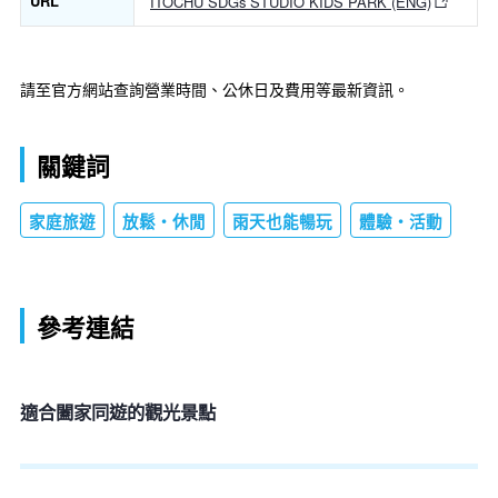
URL
ITOCHU SDGs STUDIO KIDS PARK (ENG)
請至官方網站查詢營業時間、公休日及費用等最新資訊。
關鍵詞
家庭旅遊
放鬆・休閒
雨天也能暢玩
體驗・活動
參考連結
適合闔家同遊的觀光景點