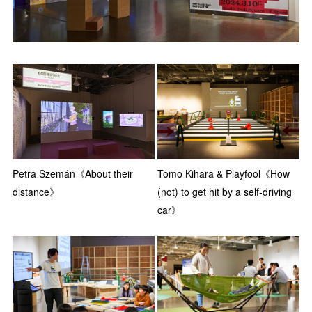
Petra Szemán《About their
Tomo Kihara & Playfool《How
distance》
(not) to get hit by a self-driving
car》