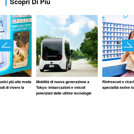
Scopri Di Più
matici più alla moda
Mobilità di nuova generazione a
Rinfrescati e ricar
di di vivere la
Tokyo: imbarcazioni e veicoli
specialità estive t
potenziati dalle ultime tecnologie