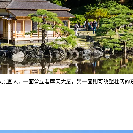
秋景宜人，一面耸立着摩天大厦，另一面则可眺望壮阔的