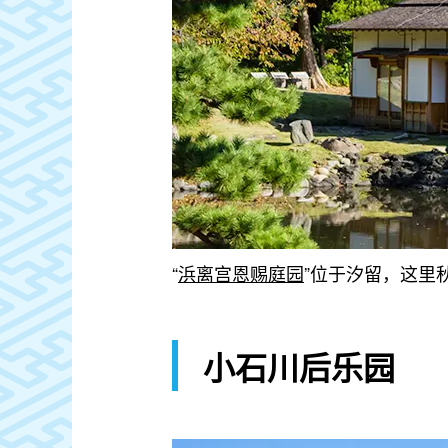
“
浜离宫恩赐庭园
”位于汐留，这里
小石川后乐园