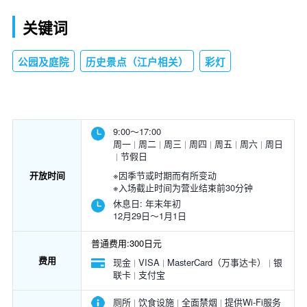
关键词
公园及庭院
历史景点（江户相关）
彩灯
9:00～17:00
周一
周二
周三
周四
周五
周六
周日
节假日
开放时间
※因季节或时期而有所变动
※入场截止时间为营业结束前30分钟
休息日:
年末年初
12月29日～1月1日
普通费用:300日元
费用
现金
VISA
MasterCard（万事达卡）
银
联卡
支付宝
厕所
饮食设施
全面禁烟
提供Wi-Fi服务