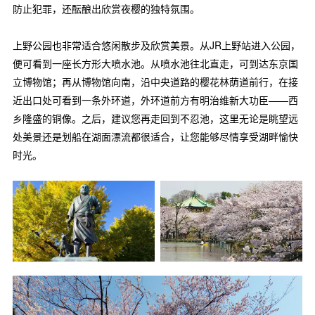
防止犯罪，还酝酿出欣赏夜樱的独特氛围。
上野公园也非常适合悠闲散步及欣赏美景。从JR上野站进入公园，
便可看到一座长方形大喷水池。从喷水池往北直走，可到达东京国
立博物馆；再从博物馆向南，沿中央道路的樱花林荫道前行，在接
近出口处可看到一条外环道，外环道前方有明治维新大功臣——西
乡隆盛的铜像。之后，建议您再走回到不忍池，这里无论是眺望远
处美景还是划船在湖面漂流都很适合，让您能够尽情享受湖畔愉快
时光。