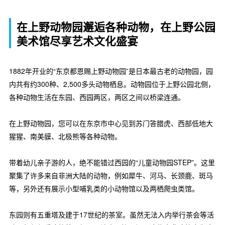
在上野动物园邂逅各种动物，在上野公园
美术馆尽享艺术文化盛宴
1882年开业的“东京都恩赐上野动物园”是日本最古老的动物园，园
内共有约300种、2,500多头动物栖息。动物园位于上野公园北侧，
各种动物生活在东园、西园两区，两区之间以桥梁连通。
在上野动物园，您可以在东京市中心见到苏门答腊虎、西部低地大
猩猩、南美貘、北极熊等各种动物。
带着幼儿亲子游的人，绝不能错过西园的“儿童动物园STEP”。这里
聚集了许多来自非洲大陆的动物，例如犀牛、河马、长颈鹿、斑马
等，另外还有展示小型哺乳类的小动物馆以及两栖爬虫类馆。
东园则有五重塔及建于17世纪的茶室。虽然无法入内举行茶会等活