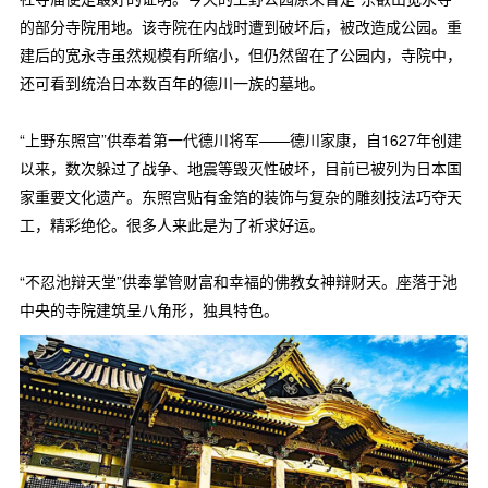
的部分寺院用地。该寺院在内战时遭到破坏后，被改造成公园。重
建后的宽永寺虽然规模有所缩小，但仍然留在了公园内，寺院中，
还可看到统治日本数百年的德川一族的墓地。
“上野东照宫”供奉着第一代德川将军——德川家康，自1627年创建
以来，数次躲过了战争、地震等毁灭性破坏，目前已被列为日本国
家重要文化遗产。东照宫贴有金箔的装饰与复杂的雕刻技法巧夺天
工，精彩绝伦。很多人来此是为了祈求好运。
“不忍池辩天堂”供奉掌管财富和幸福的佛教女神辩财天。座落于池
中央的寺院建筑呈八角形，独具特色。