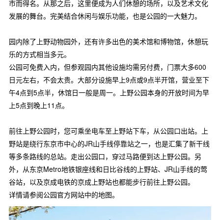
市而得名。从那之后，这里便成为人们休憩的场所，以及艺术文化
发展的舞台。完美结合休闲与娱乐功能，也是公园的一大魅力。
园内除了上野动物园外，还有许多出色的美术馆和博物馆，休憩玩
乐的方式相当多元。
公园可免费入内，但参观园内其他设施均需另付费，门票大多600
日元左右，不会太贵。大部分设施早上9点或9点半开馆，营业至下
午4点到5点半，休馆日一般是周一。上野公园本身的开放时间为早
上5点到晚上11点。
前往上野公园时，您可乘坐电车至上野站下车，从公园口出站。上
野站是绕行东京市中心的JR山手线停靠站之一，也是汇集了新干线
等多条路线的总站。走出公园口，穿过马路便到达上野公园。另
外，从东京Metro地铁银座线和日比谷线的上野站、JR山手线的莺
谷站，以及京成电铁的京成上野站也都能步行前往上野公园。
详情请参阅公园官方网站中的地图。