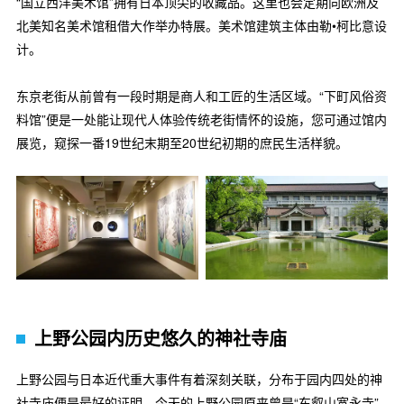
“国立西洋美术馆”拥有日本顶尖的收藏品。这里也会定期向欧洲及
北美知名美术馆租借大作举办特展。美术馆建筑主体由勒•柯比意设
计。
东京老街从前曾有一段时期是商人和工匠的生活区域。“下町风俗资
料馆”便是一处能让现代人体验传统老街情怀的设施，您可通过馆内
展览，窥探一番19世纪末期至20世纪初期的庶民生活样貌。
上野公园内历史悠久的神社寺庙
上野公园与日本近代重大事件有着深刻关联，分布于园内四处的神
社寺庙便是最好的证明。今天的上野公园原来曾是“东叡山宽永寺”