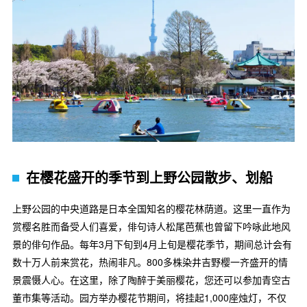
在樱花盛开的季节到上野公园散步、划船
上野公园的中央道路是日本全国知名的樱花林荫道。这里一直作为
赏樱名胜而备受人们喜爱，俳句诗人松尾芭蕉也曾留下吟咏此地风
景的俳句作品。每年3月下旬到4月上旬是樱花季节，期间总计会有
数十万人前来赏花，热闹非凡。800多株染井吉野樱一齐盛开的情
景震慑人心。在这里，除了陶醉于美丽樱花，您还可以参加青空古
董市集等活动。园方举办樱花节期间，将挂起1,000座烛灯，不仅