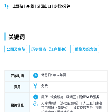
上野站
JR线
公园出口
步行5分钟
关键词
公园及庭院
历史景点（江户相关）
雕像及纪念碑
休息日:
年末年初
开放时间
免费
费用
厕所
饮食设施
吸烟区
提供Wi-Fi服务
无障碍厕所（多功能厕所）
人工肛门患者
设施信息
可用厕所（简便式）
设有换尿布台
提供
轮椅出租
提供哺乳室