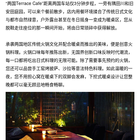
“两国Terrace Cafe”距离两国车站仅3分钟步程，一旁有隅田川和旧
安田庭园，可以来个餐前散步，店内用餐环境揉合了传统日式文化
与都市自然绿意，户外露台甚至在冬日摇身一变成为暖桌区，您从
脱鞋走往座位的那一瞬间开始，将由日常琐碎中获得解放。
承袭两国地区传统火锅文化并配合暖桌而推出的美味，便是创意火
锅料理。火锅口味每年推陈出新，无国界创新口味反映时代潮流，
每一口都将吃出日式料理的无限可能。除了需要事先预约的火锅，
您还可以品尝手工窑烤披萨、沙拉等意法特色料理。如此温暖的一
夜，您不用担心窝在暖桌下的双脚会发麻，下挖式暖桌设计让您整
晚都可以毫无顾忌地畅食畅聊。