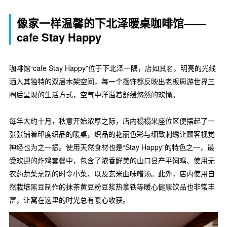
像家一样温馨的下北泽暖桌咖啡馆——
cafe Stay Happy
咖啡馆“cafe Stay Happy”位于下北泽一隅，店如其名，明亮的光线
洒入其独特的双层木架空间，每一个摆饰都反映出老板周游世界三
圈后呈现的生活方式，空气中洋溢着舒缓悠然的欢愉。
每年大约十月，秋意开始浓厚之际，店内榻榻米座位区便摆起了一
张张铺着印度织品的暖桌，织品的艳丽色彩与细致刺绣让顾客视觉
神经也为之一振。使用天然食材也是“Stay Happy”的特色之一，最
受欢迎的炸鸡套餐中，包含了浓香鲜美的山口县产平饲鸡、使用无
农药蔬菜烹制的时令小菜、以及玄米曲味噌汤。此外，店内使用自
然栽培黑豆制作的抹茶黄豆粉豆浆热拿铁等暖心健康饮品也非常丰
富，让窝在这里的时光总有暖心收获。