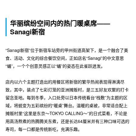
华丽缤纷空间内的热门暖桌席——
Sanagi新宿
“Sanagi新宿”位于新宿车站旁的甲州街道高架下，是一个融合了美
食、活动、文化的综合餐饮空间，正如店名“Sanagi”的中文意思
“蛹”，一个个创意灵感正以“蛹”的姿态在此雀跃迸发。
店内以六个主题打造出的用餐区将新宿的繁华热闹表现得淋漓尽
致，其中，装点了七彩灯笼的亚洲摊贩村，是三五好友欢聚的打卡
留念圣地。每到冬季，入口处旁以日本传统看台“栈敷”为主题的区
域，将蜕变为五彩缤纷的“暖桌”舞台。温暖的桌被，非常适合配上
摊贩村里“这里是东京～TOKYO CALLING～”的日式菜肴，不论是
用高汤熬煮的热腾腾关东煮，还是长达64厘米并有三种口味可选的
寿司，每一口都是传统新吃，充满乐趣。