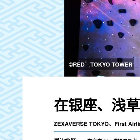
©RED゜TOKYO TOWER
在银座、浅草
ZEXAVERSE TOKYO、First Air