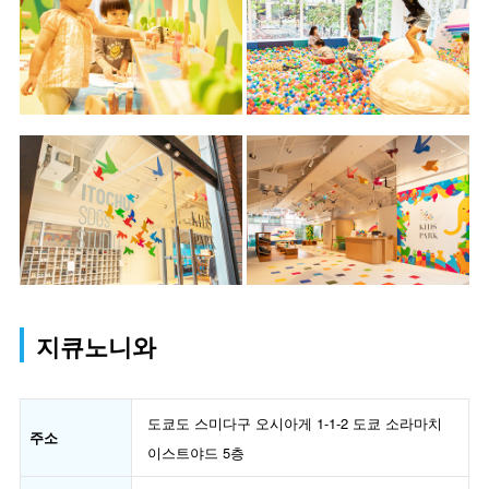
지큐노니와
도쿄도 스미다구 오시아게 1-1-2 도쿄 소라마치
주소
이스트야드 5층