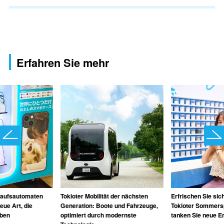
Erfahren Sie mehr
kaufsautomaten
Tokioter Mobilität der nächsten
Erfrischen Sie sic
eue Art, die
Generation: Boote und Fahrzeuge,
Tokioter Sommersp
eben
optimiert durch modernste
tanken Sie neue E