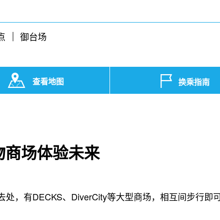
点
御台场
查看地图
换乘指南
物商场体验未来
，有DECKS、DiverCity等大型商场，相互间步