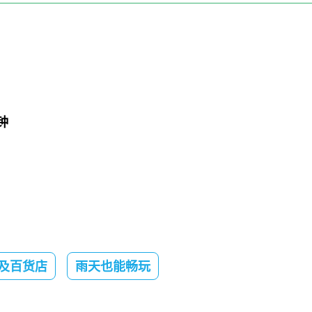
钟
及百货店
雨天也能畅玩