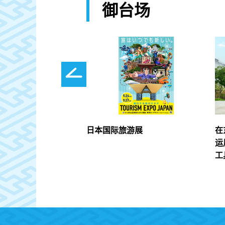
御台场
KYO
日本国际旅游展
在
运
工