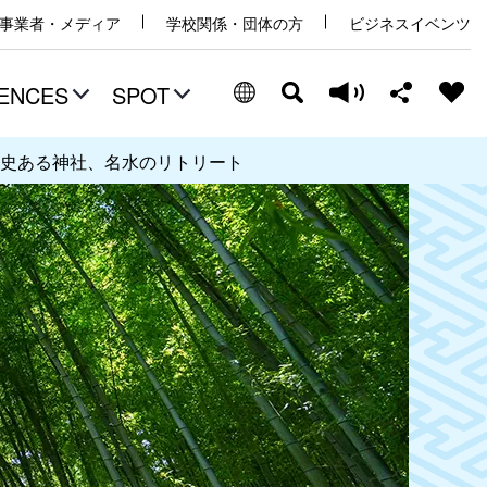
事業者・メディア
学校関係・団体の方
ビジネスイベンツ
ENCES
SPOT
史ある神社、名水のリトリート