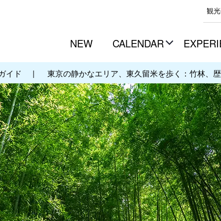
観光
NEW
CALENDAR
EXPERI
ガイド
|
東京の静かなエリア、東久留米を歩く：竹林、歴