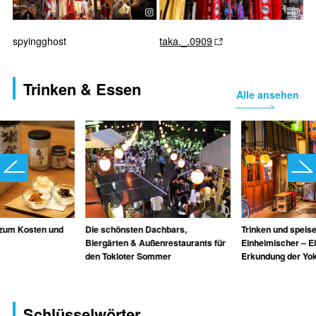
spyingghost
taka._.0909
Trinken & Essen
Alle ansehen
 zum Kosten und
Die schönsten Dachbars,
Trinken und speise
Biergärten & Außenrestaurants für
Einheimischer – Ei
den Tokioter Sommer
Erkundung der Yo
Schlüsselwörter