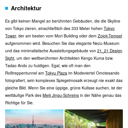
Architektur
Es gibt keinen Mangel an berühmten Gebäuden, die die Skyline
von Tokyo zieren, einschließlich des 333 Meter hohen
Tokyo
Tower
, der am besten vom Mori Building oder dem
Zojoji-Tempel
aufgenommen wird. Besuchen Sie das elegante Nezu-Museum
und das minimalistische Ausstellungsgebäude von
21_21 Design
Sight
, um den weltberühmten Architekten Kengo Kuma bzw.
Tadao Ando zu huldigen. Egal, wie oft man den
Rolltreppentunnel am
Tokyu Plaza
im Modeviertel Omotesando
fotografiert, sein komplexes Spiegelmosaik erzeugt nie exakt das
gleiche Bild. Wenn Sie eine üppige, grüne Kulisse suchen, ist der
weitläufige Park des
Meiji Jingu-Schreins
in der Nähe genau das
Richtige für Sie.