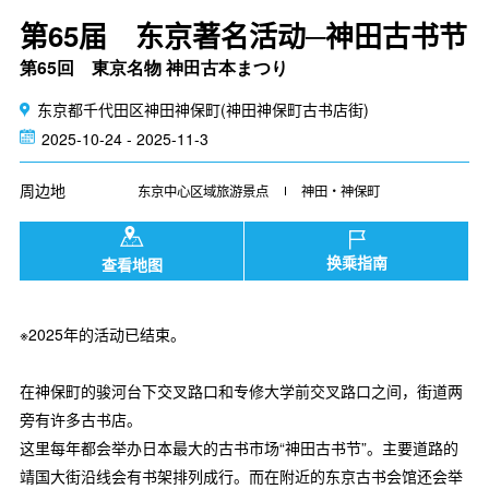
第65届 东京著名活动─神田古书节
第65回 東京名物 神田古本まつり
东京都千代田区神田神保町(神田神保町古书店街)
2025-10-24 - 2025-11-3
周边地
东京中心区域旅游景点
神田・神保町
换乘指南
查看地图
※2025年的活动已结束。
在神保町的骏河台下交叉路口和专修大学前交叉路口之间，街道两
旁有许多古书店。
这里每年都会举办日本最大的古书市场“神田古书节”。主要道路的
靖国大街沿线会有书架排列成行。而在附近的东京古书会馆还会举