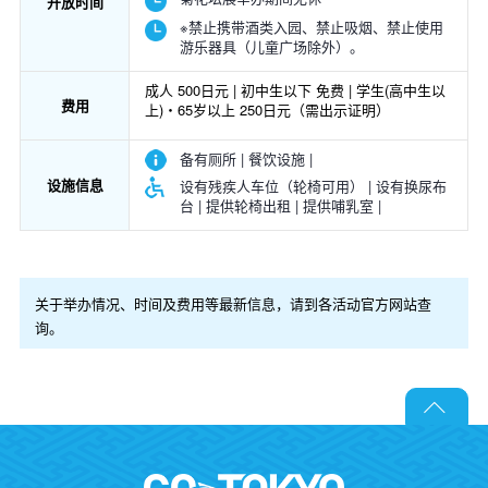
开放时间
※禁止携带酒类入园、禁止吸烟、禁止使用
游乐器具（儿童广场除外）。
成人 500日元 | 初中生以下 免费 | 学生(高中生以
费用
上)・65岁以上 250日元（需出示证明）
备有厕所 | 餐饮设施 |
设施信息
设有残疾人车位（轮椅可用） | 设有换尿布
台 | 提供轮椅出租 | 提供哺乳室 |
关于举办情况、时间及费用等最新信息，请到各活动官方网站查
询。