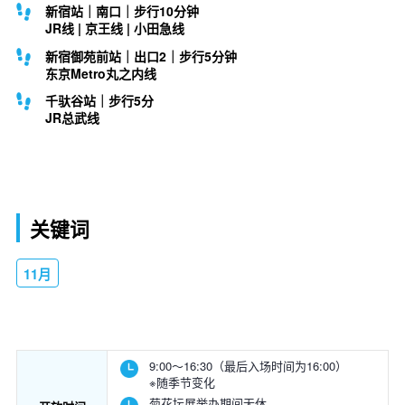
新宿站｜南口｜步行10分钟
JR线 | 京王线 | 小田急线
新宿御苑前站｜出口2｜步行5分钟
东京Metro丸之内线
千驮谷站｜步行5分
JR总武线
关键词
11月
9:00～16:30（最后入场时间为16:00）
※随季节变化
菊花坛展举办期间无休