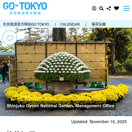
东京旅游官方网站GO TOKYO
|
CALENDAR
|
菊花坛展
Shinjuku Gyoen National Garden, Management Office
Updated: November 16, 2025