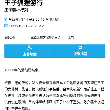
王子狐狸游行
王子狐の行列
东京都北区王子2-30-13 其他地点
2025-12-31 - 2026-1-1
周边地
东京北部区域旅游景点
赤羽
换乘指南
查看地图
※2025年的活动已结束。
根据古老的传说，除夕夜会有来自日本关东地区各地的狐狸在王子
的大朴树下集合。据说狐狸们换装后，会为庆祝新年而前往王子稻
荷神社。装束稻荷神社被认为是供奉狐狸们换装的朴树旁的神社。
该传说在歌川广重的浮世绘版画《王子朴树下整装，除夕狐火夜通
明》中也有描绘。