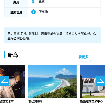
免费
费用
停车场
设施信息
关于营业时间、休息日、费用等最新信息，请到官方网站查询，或
直接咨询各设施。
新岛
看更多
际玻璃艺术节
羽伏浦海岸
新岛玻璃艺术中心