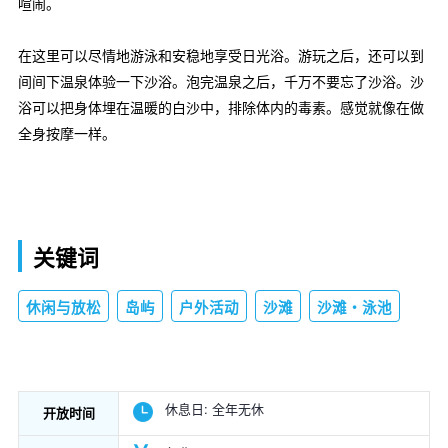
喧闹。
在这里可以尽情地游泳和安稳地享受日光浴。游玩之后，还可以到
间间下温泉体验一下沙浴。泡完温泉之后，千万不要忘了沙浴。沙
浴可以把身体埋在温暖的白沙中，排除体内的毒素。感觉就像在做
全身按摩一样。
关键词
休闲与放松
岛屿
户外活动
沙滩
沙滩・泳池
休息日:
全年无休
开放时间