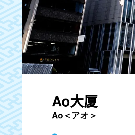
Ao大厦
Ao＜アオ＞