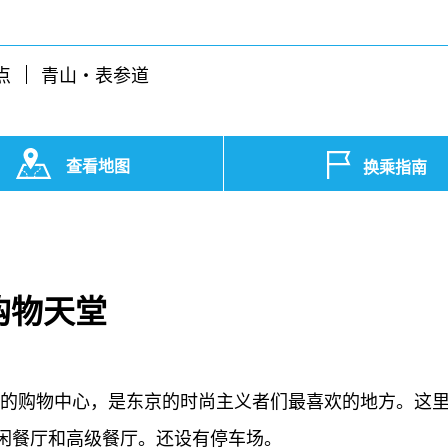
点
青山・表参道
查看地图
换乘指南
购物天堂
层高的购物中心，是东京的时尚主义者们最喜欢的地方。这
闲餐厅和高级餐厅。还设有停车场。