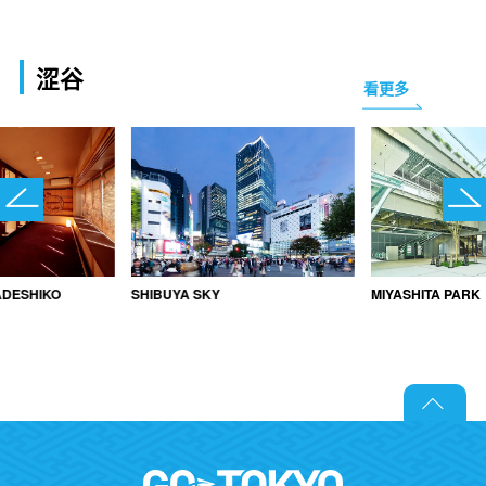
涩谷
看更多
ESHIKO
SHIBUYA SKY
MIYASHITA PARK