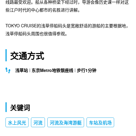
线路最受欢迎。船从各种桥梁下经过时，导游会像历史课一样对这
些江户时代的中心都市的名胜进行讲解。
TOKYO CRUISE的浅草停船码头是宽敞舒适的游船的主要根据地，
浅草停船码头周围也很值得参观。
交通方式
浅草站
东京Metro地铁银座线
步行1分钟
关键词
水上风光
河流
河流及海湾游艇
车站及机场