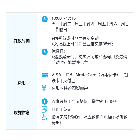
10:00～17:15
周一
周二
周三
周四
周五
周六
周日
节假日
※因季节或时期而有所变动
开放时间
※入场截止时间为营业结束前05分钟
休息日:
※遇恶劣天气、防灾演习或举办河川及港湾
活动时可能暂停运营
VISA
JCB
MasterCard（万事达卡）
银
联卡
支付宝
费用
费用因体验内容而异
饮食设施
全面禁烟
提供Wi-Fi服务
日语
英文
设施信息
设有无障碍通道
对应轮椅车电梯
提供轮
椅出租