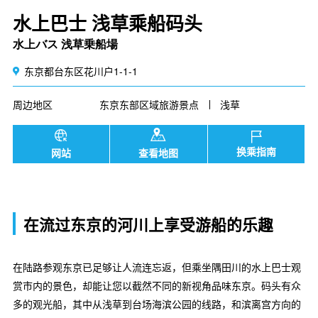
水上巴士 浅草乘船码头
水上バス 浅草乗船場
东京都台东区花川户1-1-1
周边地区
东京东部区域旅游景点
浅草
换乘指南
网站
查看地图
在流过东京的河川上享受游船的乐趣
在陆路参观东京已足够让人流连忘返，但乘坐隅田川的水上巴士观
赏市内的景色，却能让您以截然不同的新视角品味东京。码头有众
多的观光船，其中从浅草到台场海滨公园的线路，和滨离宫方向的