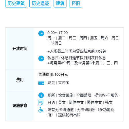
历史建筑
历史遗迹
建筑
怀旧
9:00～17:00
周一
周二
周三
周四
周五
周六
周日
节假日
开放时间
※入场截止时间为营业结束前30分钟
休息日:
休息日逢节假日则次日休息
※每月第3个周二及12月第3个周二、三、四
普通费用:100日元
费用
现金
支付宝
厕所
饮食设施
全面禁烟
提供Wi-Fi服务
日语
英文
简体中文
繁体中文
韩文
设施信息
设有无障碍通道
无障碍厕所（多功能厕
所）
提供轮椅出租