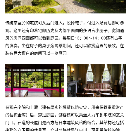
传统茶室旁的宅院可从后门进入，脱掉鞋子，付过入场费后即可参
观。这里还有印着宅邸历史及内部平面图的多语言小册子。宽阔通
风的房间四面都可以看到庭园。每周日13：00～14：00还有古筝
的演奏。坐在房子的桌子旁喝茶期间，还可以欣赏庭园的景致。在
装有巨大窗户的房间可以一览庭园。
参观完宅院和土藏（建有厚实的墙壁以防火灾，用来保管贵重财产
的独栋金库）后，穿过庭园，游客还可以乘坐人力车到宅院的玄关
门口。石造的长屋门是西方与日本建筑风格的结合，其结构还包括
执勤的守卫用的休息室。穿过公路就是江户川，可乘坐传统的渡