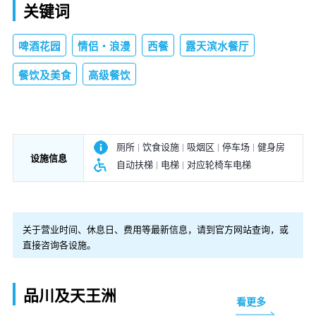
关键词
啤酒花园
情侣・浪漫
西餐
露天滨水餐厅
餐饮及美食
高级餐饮
厕所
饮食设施
吸烟区
停车场
健身房
设施信息
自动扶梯
电梯
对应轮椅车电梯
关于营业时间、休息日、费用等最新信息，请到官方网站查询，或
直接咨询各设施。
品川及天王洲
看更多