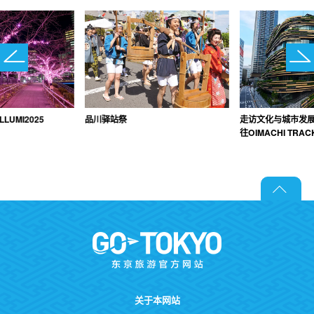
LLUMI2025
品川驿站祭
走访文化与城市发
往OIMACHI TRA
关于本网站