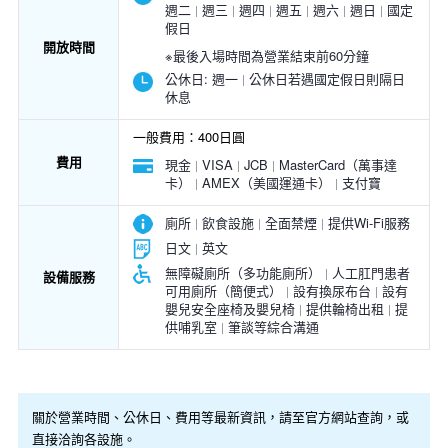
週二
週三
週四
週五
週六
週日
國定
假日
開放時間
※最後入場時間為營業結束前60分鐘
公休日:
週一
公休日若遇國定假日則隔日
休息
一般費用：400日圓
費用
現金
VISA
JCB
MasterCard（萬事達
卡）
AMEX（美國運通卡）
支付寶
廁所
飲食設施
全面禁煙
提供Wi-Fi服務
日文
英文
無障礙廁所（多功能廁所）
人工肛門患者
設備服務
可用廁所（簡便式）
設有換尿布台
設有
嬰兒安全座椅及嬰兒椅
提供輪椅出租
提
供哺乳室
筆談等綜合溝通
關於營業時間、公休日、費用等最新資訊，請至官方網站查詢，或
直接洽詢各設施。