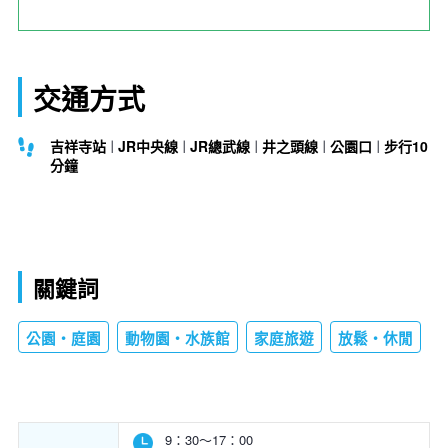
交通方式
吉祥寺站
JR中央線
JR總武線
井之頭線
公園口
步行10
分鐘
關鍵詞
公園・庭園
動物園・水族館
家庭旅遊
放鬆・休閒
9：30～17：00