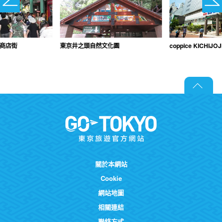
D商店街
東京井之頭自然文化園
coppice KICHIJOJ
關於本網站
Cookie
網站地圖
相關連結
聯絡方式