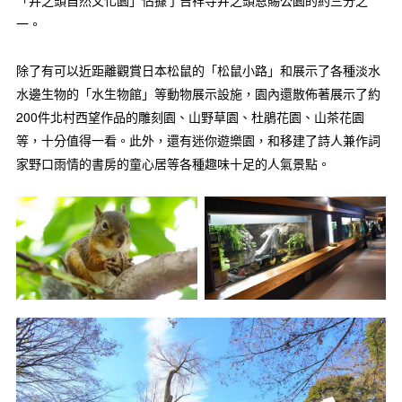
「井之頭自然文化園」佔據了吉祥寺井之頭恩賜公園的約三分之
一。
除了有可以近距離觀賞日本松鼠的「松鼠小路」和展示了各種淡水
水邊生物的「水生物館」等動物展示設施，園內還散佈著展示了約
200件北村西望作品的雕刻園、山野草園、杜鵑花園、山茶花園
等，十分值得一看。此外，還有迷你遊樂園，和移建了詩人兼作詞
家野口雨情的書房的童心居等各種趣味十足的人氣景點。