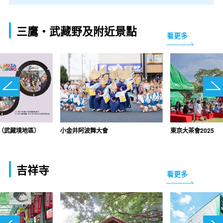
三鷹・武藏野及附近景點
看更多
（武藏境地區）
小金井阿波舞大會
東京大茶會2025
吉祥寺
看更多