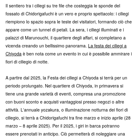
Il sentiero tra i ciliegi su tre file che costeggia le sponde del
fossato di Chidorigafuchi è un vero e proprio spettacolo: i ciliegi
riempiono lo spazio sopra le teste dei visitatori, formando ciò che
appare come un tunnel di petali. La sera, i ciliegi illuminati e i
palazzi di Marunouchi, il quartiere degli affari, si completano a
vicenda creando un bellissimo panorama.
La festa dei ciliegi a
Chiyoda
è ben nota come un evento in cui è possibile ammirare i
fiori di ciliegio di notte.
A partire dal 2025, la Festa dei ciliegi a Chiyoda si terrà per un
periodo prolungato. Nel quartiere di Chiyoda, in primavera si
tiene una grande varietà di eventi, compresa una promozione
con buoni sconto e acquisti vantaggiosi presso negozi o altre
attività. L'annuale yozakura, o illuminazione notturna dei fiori di
ciliegio, si terrà a Chidorigafuchi tra fine marzo e inizio aprile (28
marzo – 8 aprile 2025). Per il 2025, i giri in barca potranno
essere prenotati in anticipo. Ciò permetterà di noleggiare una