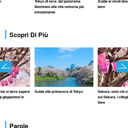
o
Tokyo di sera: dal panorama
Guida ai vicoli do
illuminato alla vita notturna più
bere
emozionante
Scopri Di Più
 che si deve sapere
Guida alla primavera di Tokyo
Sakura: tutto ciò 
gi giapponesi in
sui Sakura, i cilieg
fiore
Parole