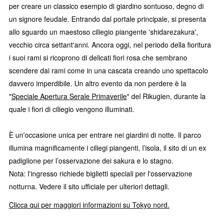
per creare un classico esempio di giardino sontuoso, degno di
un signore feudale. Entrando dal portale principale, si presenta
allo sguardo un maestoso ciliegio piangente 'shidarezakura',
vecchio circa settant'anni. Ancora oggi, nel periodo della fioritura
i suoi rami si ricoprono di delicati fiori rosa che sembrano
scendere dai rami come in una cascata creando uno spettacolo
davvero imperdibile. Un altro evento da non perdere è la
"
Speciale Apertura Serale Primaverile
" del Rikugien, durante la
quale i fiori di ciliegio vengono illuminati.
È un'occasione unica per entrare nei giardini di notte. Il parco
illumina magnificamente i ciliegi piangenti, l’isola, il sito di un ex
padiglione per l’osservazione dei sakura e lo stagno.
Nota: l'ingresso richiede biglietti speciali per l'osservazione
notturna. Vedere il sito ufficiale per ulteriori dettagli.
Clicca qui per maggiori informazioni su Tokyo nord.