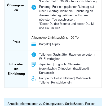
*Letzter Eintritt 30 Minuten vor Schließung
Öffnungszeit
Ruhetag:
Fällt ein geplanter Ruhetag auf
en
einen Feiertag, bleibt die Einrichtung an
diesem Feiertag geöffnet und ist am
nächsten Tag geschlossen.
*Dritter Di. des Monats und dritter Di., Mi.
und Do. im Dez.
Allgemeine Eintrittsgebühr: 100 Yen
Preis
Bargeld
Alipay
Toiletten
Gaststätte
Rauchen verboten
Wi-Fi verfügbar
Infos über
Japanisch
Englisch
Chinesisch
(vereinfacht)
Chinesisch (traditionell)
die
Koreanisch
Einrichtung
Rampe für Rollstuhlfahrer
Mehrzweck-
Toilette
Rollstuhlverleih
Aktuelle Informationen zu Öffnungszeiten, Schließzeiten, Preisen