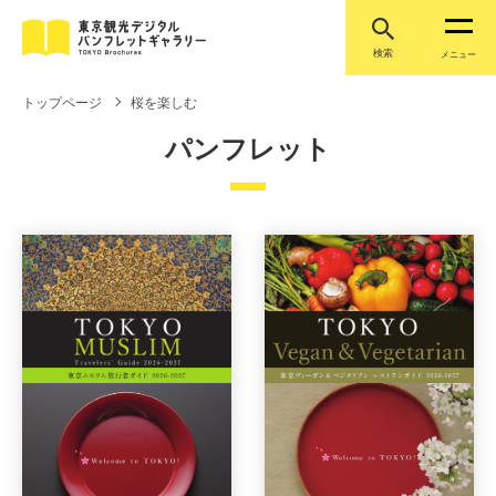
検索
メニュー
トップページ
桜を楽しむ
パンフレット