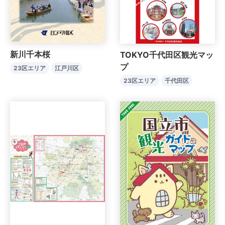
新川千本桜
TOKYO千代田区観光マッ
プ
23区エリア
江戸川区
23区エリア
千代田区