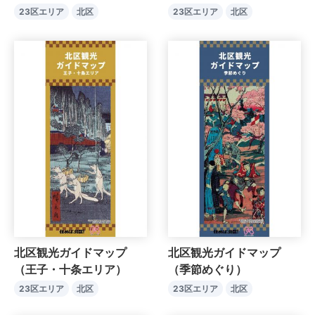
23区エリア
北区
23区エリア
北区
北区観光ガイドマップ
北区観光ガイドマップ
（王子・十条エリア）
（季節めぐり）
23区エリア
北区
23区エリア
北区