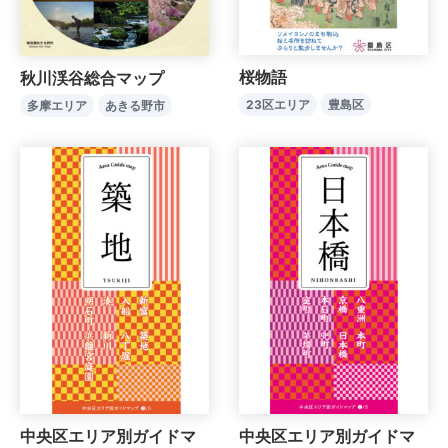
桜物語
秋川渓谷総合マップ
23区エリア
豊島区
多摩エリア
あきる野市
中央区エリア別ガイドマ
中央区エリア別ガイドマ