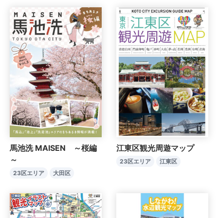
馬池洗 MAISEN ～桜編
江東区観光周遊マップ
～
23区エリア
江東区
23区エリア
大田区