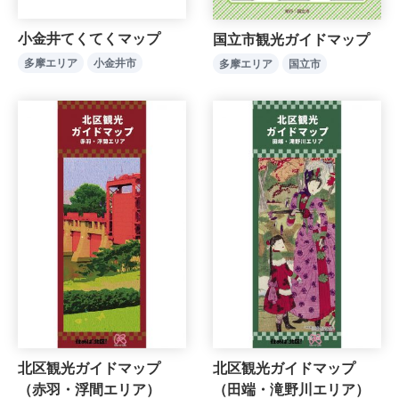
小金井てくてくマップ
国立市観光ガイドマップ
多摩エリア
小金井市
多摩エリア
国立市
北区観光ガイドマップ
北区観光ガイドマップ
（赤羽・浮間エリア）
（田端・滝野川エリア）