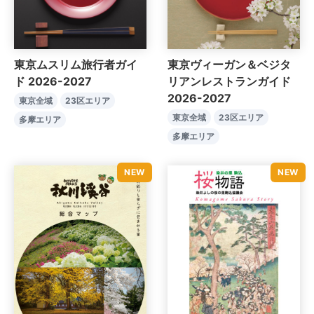
東京ムスリム旅行者ガイ
東京ヴィーガン＆ベジタ
ド 2026-2027
リアンレストランガイド
2026-2027
東京全域
23区エリア
東京全域
23区エリア
多摩エリア
多摩エリア