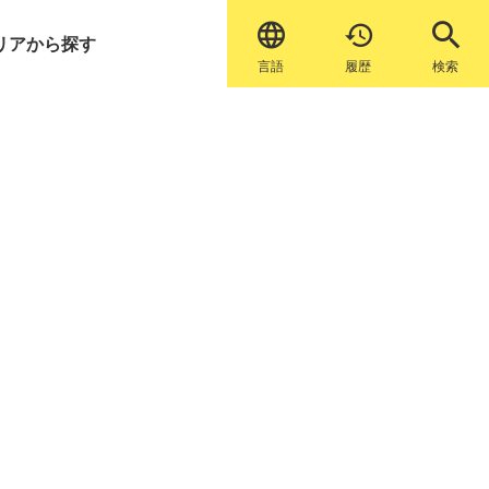


リアから探す
言語
履歴
検索