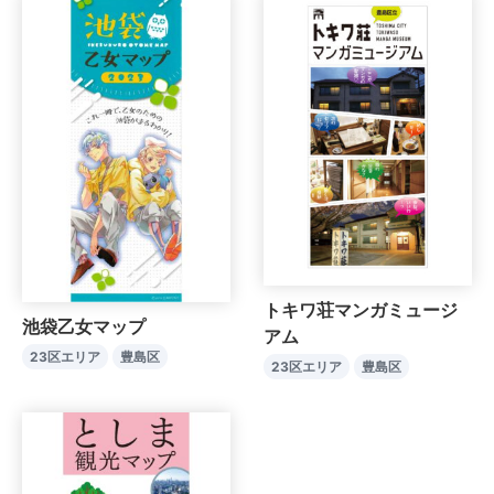
トキワ荘マンガミュージ
池袋乙女マップ
アム
23区エリア
豊島区
23区エリア
豊島区