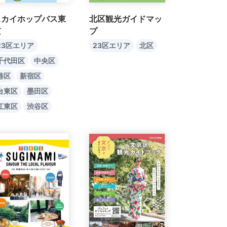
スカイホップバス東
北区観光ガイドマッ
京
プ
23区エリア
23区エリア
北区
千代田区
中央区
港区
新宿区
台東区
墨田区
江東区
渋谷区