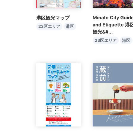
Minato City Guid
港区観光マップ
and Etiquette 港
23区エリア
港区
観光&#...
23区エリア
港区