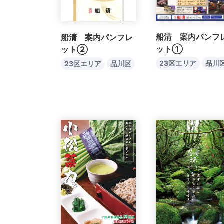
船清 案内パンフ
船清 案内パンフレ
ット①
ット②
23区エリア
品川
23区エリア
品川区