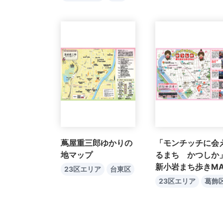
蔦屋重三郎ゆかりの
「モンチッチに会
地マップ
るまち かつしか
新小岩まち歩きMA
23区エリア
台東区
23区エリア
葛飾