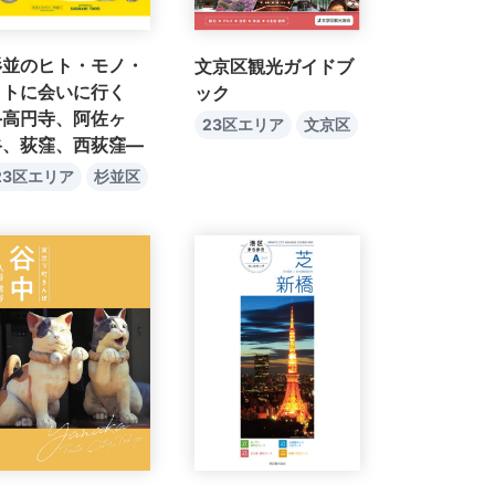
杉並のヒト・モノ・
文京区観光ガイドブ
コトに会いに行く
ック
―高円寺、阿佐ヶ
23区エリア
文京区
谷、荻窪、西荻窪―
23区エリア
杉並区