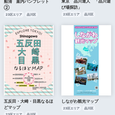
東京 品川達人 「品川遊
船清 案内パンフレット
び場探訪」
②
23区エリア
品川区
23区エリア
品川区
五反田・大崎・目黒なるほ
しながわ観光マップ
どマップ
23区エリア
品川区
23区エリア
品川区