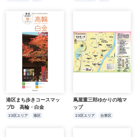
港区まち歩きコースマッ
蔦屋重三郎ゆかりの地マ
プD 高輪・白金
ップ
23区エリア
港区
23区エリア
台東区