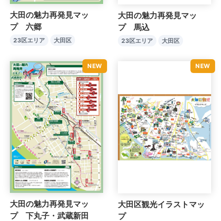
大田の魅力再発見マッ
大田の魅力再発見マッ
プ 六郷
プ 馬込
23区エリア
大田区
23区エリア
大田区
大田の魅力再発見マッ
大田区観光イラストマッ
プ 下丸子・武蔵新田
プ