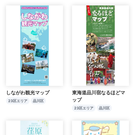
しながわ観光マップ
東海道品川宿なるほどマ
ップ
23区エリア
品川区
23区エリア
品川区