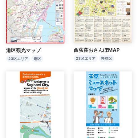
西荻窪おさんぽMAP
港区観光マップ
23区エリア
杉並区
23区エリア
港区