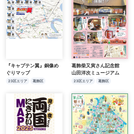
葛飾柴又寅さん記念館
『キャプテン翼』銅像め
山田洋次ミュージアム
ぐりマップ
23区エリア
葛飾区
23区エリア
葛飾区