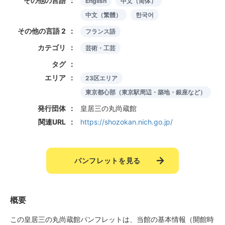
その他の言語
English
中文（简体）
中文（繁體）
한국어
その他の言語 2
フランス語
カテゴリ
芸術・工芸
タグ
エリア
23区エリア
東京都心部（東京駅周辺・築地・銀座など）
発行団体
皇居三の丸尚蔵館
関連URL
https://shozokan.nich.go.jp/
パンフレットを見る
概要
この皇居三の丸尚蔵館パンフレットは、当館の基本情報（開館時