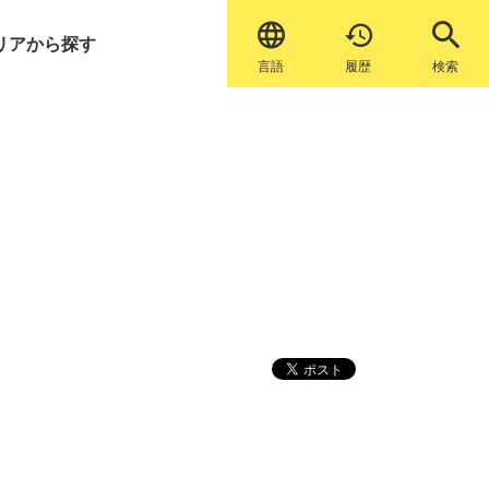


リアから探す
言語
履歴
検索