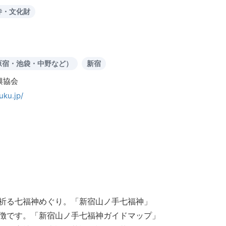
寺・文化財
原宿・池袋・中野など）
新宿
興協会
uku.jp/
祈る七福神めぐり。「新宿山ノ手七福神」
徴です。「新宿山ノ手七福神ガイドマップ」