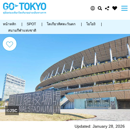
หน้าหลัก
|
SPOT
|
โตเกียวทิศตะวันตก
|
โยโยงิ
|
สนามกีฬาแห่งชาติ
©JSC
Updated: January 28, 2026