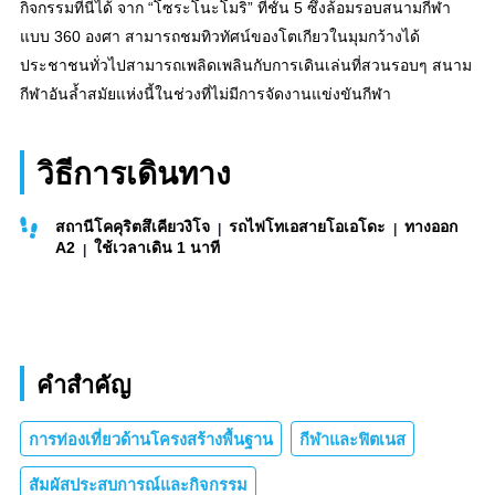
กิจกรรมที่นี่ได้ จาก “โซระโนะโมริ” ที่ชั้น 5 ซึ่งล้อมรอบสนามกีฬา
แบบ 360 องศา สามารถชมทิวทัศน์ของโตเกียวในมุมกว้างได้
ประชาชนทั่วไปสามารถเพลิดเพลินกับการเดินเล่นที่สวนรอบๆ สนาม
กีฬาอันล้ำสมัยแห่งนี้ในช่วงที่ไม่มีการจัดงานแข่งขันกีฬา
วิธีการเดินทาง
สถานีโคคุริตสึเคียวงิโจ
รถไฟโทเอสายโอเอโดะ
ทางออก
A2
ใช้เวลาเดิน 1 นาที
คำสำคัญ
การท่องเที่ยวด้านโครงสร้างพื้นฐาน
กีฬาและฟิตเนส
สัมผัสประสบการณ์และกิจกรรม