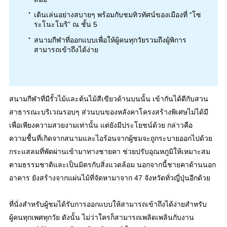
เดินเล่นอย่างสบายๆ พร้อมกับชมทิวทัศน์ของเมืองที่ “โซ
ระโนะโมริ” ณ ชั้น 5
สนามกีฬาที่ออกแบบเพื่อให้ผู้คนทุกวัยรวมถึงผู้พิการ
สามารถเข้าถึงได้ง่าย
สนามกีฬาที่มีรั้วไม้และต้นไม้สีเขียวด้านบนนั้น เข้ากันได้ดีกับสวน
สาธารณะบริเวณรอบๆ ส่วนบนของหลังคาโครงสร้างพิเศษไม่ได้มี
เพื่อเพียงความสวยงามเท่านั้น แต่ยังมีประโยชน์ด้วย กล่าวคือ
ความชื้นที่เกิดจากสนามและไอร้อนจากผู้ชมจะถูกระบายออกไปด้วย
กระแสลมที่พัดผ่านเข้ามาทางชายคา ช่วยปรับอุณหภูมิให้เหมาะสม
ตามธรรมชาติและเป็นมิตรกับสิ่งแวดล้อม นอกจากนี้ชายคาด้านนอก
อาคาร ยังสร้างจากแผ่นไม้ที่จัดหามาจาก 47 จังหวัดทั่วญี่ปุ่นอีกด้วย
ที่นั่งสำหรับผู้ชมได้รับการออกแบบให้สามารถเข้าถึงได้ง่ายสำหรับ
ผู้คนทุกเพศทุกวัย ดังนั้น ไม่ว่าใครก็สามารถเพลิดเพลินกับงาน