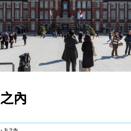
之內
・丸之內