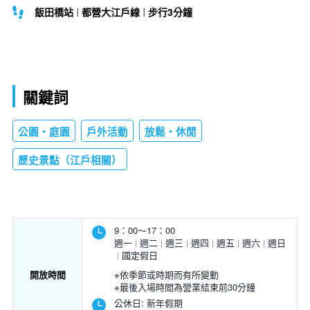
飯田橋站
都營大江戶線
步行3分鐘
關鍵詞
公園・庭園
戶外活動
放鬆・休閒
歷史景點（江戶相關）
9：00～17：00
週一
週二
週三
週四
週五
週六
週日
國定假日
開放時間
※依季節或時期而有所變動
※最後入場時間為營業結束前30分鐘
公休日:
新年假期