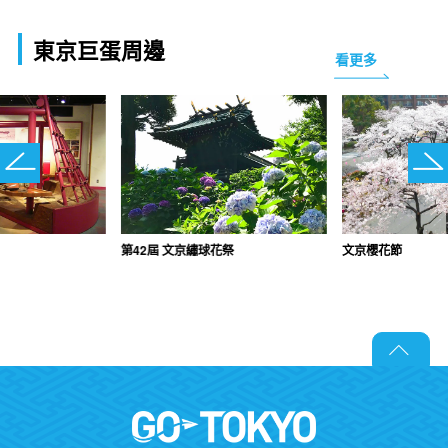
東京巨蛋周邊
看更多
第42屆 文京繡球花祭
文京櫻花節