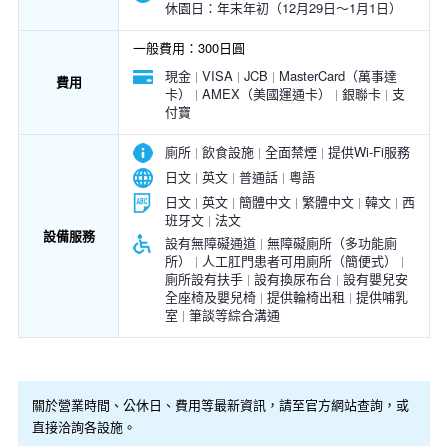
休園日：年末年初（12月29日～1月1日）
一般費用：300日圓
現金
VISA
JCB
MasterCard（萬事達
費用
卡）
AMEX（美國運通卡）
銀聯卡
支
付寶
廁所
飲食設施
全面禁煙
提供Wi-Fi服務
日文
英文
普通話
粵語
日文
英文
簡體中文
繁體中文
韓文
西
班牙文
法文
設備服務
設有無障礙通道
無障礙廁所（多功能廁
所）
人工肛門患者可用廁所（簡便式）
廁所設有扶手
設有換尿布台
設有嬰兒安
全座椅及嬰兒椅
提供輪椅出租
提供哺乳
室
筆談等綜合溝通
關於營業時間、公休日、費用等最新資訊，請至官方網站查詢，或
直接洽詢各設施。