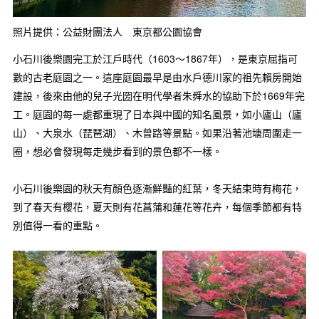
照片提供：公益財團法人 東京都公園協會
小石川後樂園完工於江戶時代（1603～1867年），是東京屈指可
數的古老庭園之一。這座庭園最早是由水戶德川家的祖先賴房開始
建設，後來由他的兒子光圀在明代學者朱舜水的協助下於1669年完
工。庭園的每一處都重現了日本與中國的知名風景，如小廬山（廬
山）、大泉水（琵琶湖）、木曾路等景點。如果沿著池塘周圍走一
圈，想必會發現每走幾步看到的景色都不一樣。
小石川後樂園的秋天有顏色逐漸鮮豔的紅葉，冬天結束時有梅花，
到了春天有櫻花，夏天則有花菖蒲和蓮花等花卉，每個季節都有特
別值得一看的重點。