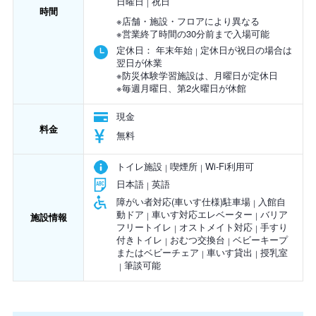
日曜日
祝日
時間
※店舗・施設・フロアにより異なる
※営業終了時間の30分前まで入場可能
定休日：
年末年始
定休日が祝日の場合は
翌日が休業
※防災体験学習施設は、月曜日が定休日
※毎週月曜日、第2火曜日が休館
現金
料金
無料
トイレ施設
喫煙所
Wi-Fi利用可
日本語
英語
障がい者対応(車いす仕様)駐車場
入館自
動ドア
車いす対応エレベーター
バリア
施設情報
フリートイレ
オストメイト対応
手すり
付きトイレ
おむつ交換台
ベビーキープ
またはベビーチェア
車いす貸出
授乳室
筆談可能