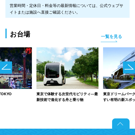
営業時間・定休日・料金等の最新情報については、公式ウェブサ
イトまたは施設へ直接ご確認ください。
お台場
一覧を見る
OKYO
東京で体験する次世代モビリティ―最
東京ドリームパー
新技術で進化する舟と乗り物
すい有明の新スポ