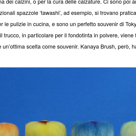
na dei calzini, o per la cura delle calzature. Ci sono poi
adizionali spazzole ‘tawashi’, ad esempio, si trovano prat
le pulizie in cucina, e sono un perfetto souvenir di Tok
l trucco, in particolare per il fondotinta in polvere, viene
 un’ottima scelta come souvenir. Kanaya Brush, però, ha mo